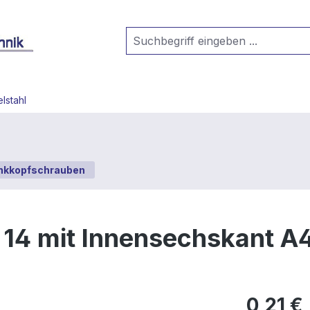
lstahl
nkkopfschrauben
14 mit Innensechskant A4
0,21 €