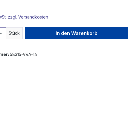
MwSt. zzgl. Versandkosten
 Anzahl: Gib den gewünschten Wert ein 
In den Warenkorb
Stück
mer:
58315-V4A-14