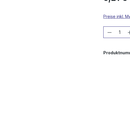
Preise inkl. 
Produkt
Produktnum