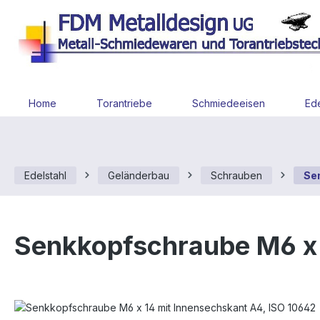
 Hauptinhalt springen
Zur Suche springen
Zur Hauptnavigation springen
Home
Torantriebe
Schmiedeeisen
Ede
Edelstahl
Geländerbau
Schrauben
Se
Senkkopfschraube M6 x 
Bildergalerie überspringen