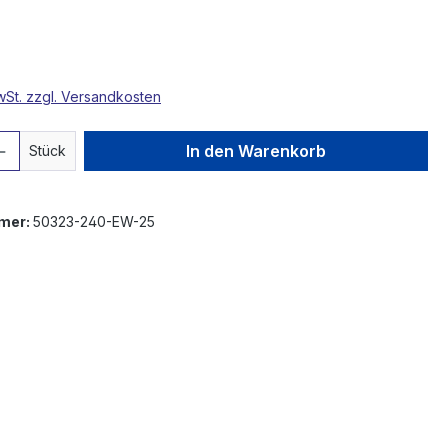
MwSt. zzgl. Versandkosten
 Anzahl: Gib den gewünschten Wert ein 
In den Warenkorb
Stück
mer:
50323-240-EW-25