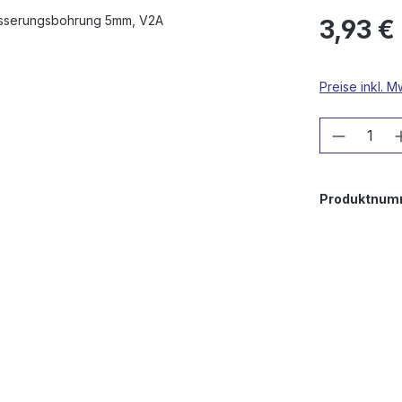
3,93 €
Preise inkl. 
Produkt
Produktnum