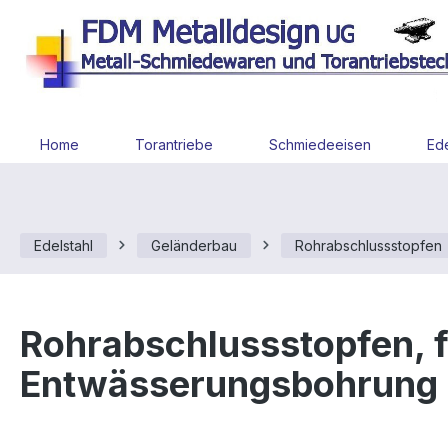
 Hauptinhalt springen
Zur Suche springen
Zur Hauptnavigation springen
Home
Torantriebe
Schmiedeeisen
Ede
Edelstahl
Geländerbau
Rohrabschlussstopfen
Rohrabschlussstopfen, f
Entwässerungsbohrung