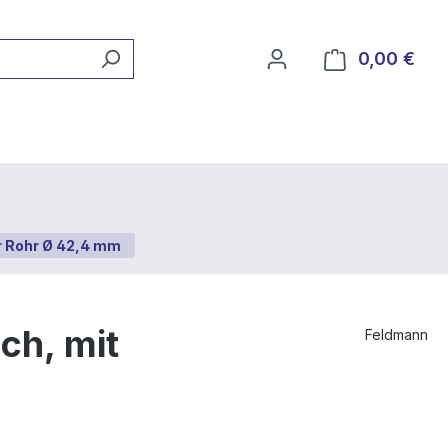
0,00 €
Ware
r Rohr Ø 42,4 mm
ch, mit
Feldmann