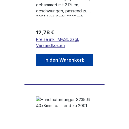
gehämmert mit 2 Rillen,
geschwungen, passend zu
2001, Mat. Stahl S235 roh
Regulärer Preis:
12,78 €
Preise inkl. MwSt. zzgl.
Versandkosten
In den Warenkorb