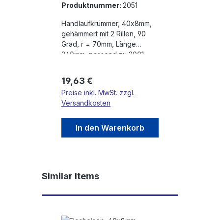
Produktnummer:
2051
Handlaufkrümmer, 40x8mm,
gehämmert mit 2 Rillen, 90
Grad, r = 70mm, Länge
340mm, passend zu 2001,
Mat. Stahl S235 roh
Regulärer Preis:
19,63 €
Preise inkl. MwSt. zzgl.
Versandkosten
In den Warenkorb
Produktgalerie überspringen
Similar Items