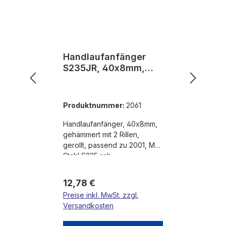
Handlaufanfänger
S235JR, 40x8mm,
passend zu 2001
Produktnummer:
2061
Handlaufanfänger, 40x8mm,
gehämmert mit 2 Rillen,
gerollt, passend zu 2001, Mat.
Stahl S235 roh
Regulärer Preis:
12,78 €
Preise inkl. MwSt. zzgl.
Versandkosten